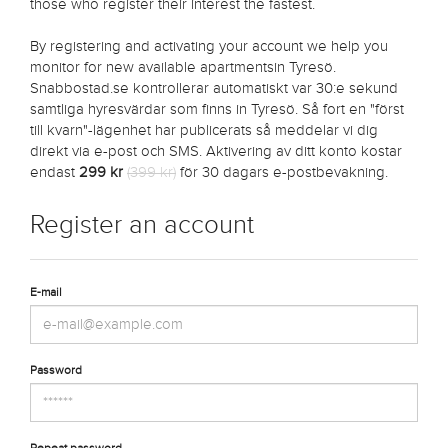
those who register their interest the fastest.
By registering and activating your account we help you
monitor for new available apartmentsin Tyresö.
Snabbostad.se kontrollerar automatiskt var 30:e sekund
samtliga hyresvärdar som finns in Tyresö. Så fort en "först
till kvarn"-lägenhet har publicerats så meddelar vi dig
direkt via e-post och SMS. Aktivering av ditt konto kostar
endast
299 kr
(399 kr)
för 30 dagars e-postbevakning.
Register an account
E-mail
Password
Repeat password