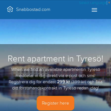
Select Language
▼
Snabbostad.com
Toggle
navigation
Rent apartment in Tyresö!
When we find an available apartmentin Tyresö
meddelar vi dig direkt via e-post och sms!
Registrera dig för endast
299 kr
(399 kr)
och fixa
ditt förstahandskontrakt in Tyresö redan idag!
Register here