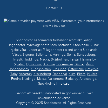
Contact us
Snabbostad.se förmedlar förstahandskontrakt, lediga
lägenheter, hyreslägenheter och bostäder i Stockholm. Vi har
hjälpt våra kunder att få lägenheter i bland annat
Upplands
Väsby
,
Sigtuna
,
Sollentuna
,
Haninge
,
Solna
,
Sundbyberg
,
Tyresö
,
Huddinge
,
Nacka
,
Skärholmen
,
Farsta
,
Hammarby
Sjöstad
,
Djursholm
,
Bromma
,
Södermalm
,
Gärdet
,
Årsta
,
Johanneshov
,
Kungsholmen
,
Frösunda
,
Östermalm
,
Botkyrka
,
Täby
,
Vasastan
,
Kristineberg
,
Danderyd
,
Kista
,
Ekerö
,
Hjulsta
,
Fredhäll
,
Lidingö
,
Märsta
,
Vallentuna
,
Barkarby
,
Åkersberga
,
Stockholms Innerstad
.
Genom att besöka Snabbostad.se godkänner du vårt
användande av kakor.
Copyright © 2025 Snabbostad. All Rights Reserved.